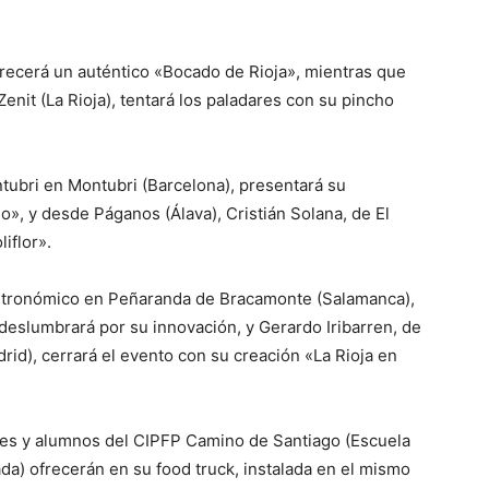
frecerá un auténtico «Bocado de Rioja», mientras que
enit (La Rioja), tentará los paladares con su pincho
ubri en Montubri (Barcelona), presentará su
no», y desde Páganos (Álava), Cristián Solana, de El
iflor».
gastronómico en Peñaranda de Bracamonte (Salamanca),
 deslumbrará por su innovación, y Gerardo Iribarren, de
id), cerrará el evento con su creación «La Rioja en
ores y alumnos del CIPFP Camino de Santiago (Escuela
da) ofrecerán en su food truck, instalada en el mismo