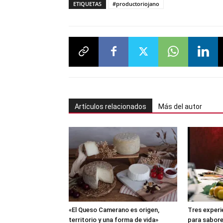
ETIQUETAS
#productoriojano
Artículos relacionados
Más del autor
«El Queso Camerano es origen,
Tres exper
territorio y una forma de vida»
para sabore