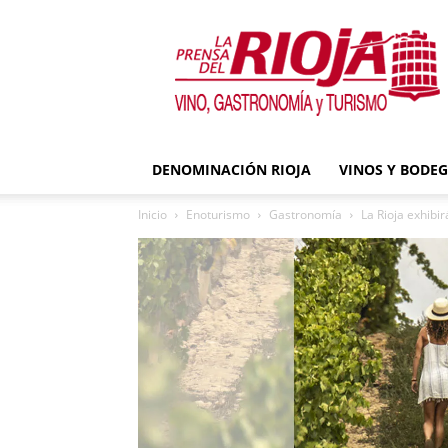
La
Prensa
del
Rioja
DENOMINACIÓN RIOJA
VINOS Y BODE
Inicio
Enoturismo
Gastronomía
La Rioja exhibi