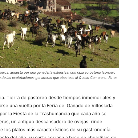
meros, apuesta por una ganadería extensiva, con raza autóctona (cordero
a de las explotaciones ganaderas que abastece al Queso Camerano. Foto:
ia. Tierra de pastoreo desde tiempos inmemoriales y
rse una vuelta por la Feria del Ganado de Villoslada
or la Fiesta de la Trashumancia que cada año se
ueras, un antiguo descansadero de ovejas, rinde
de los platos más característicos de su gastronomía:
esto del año, su carta serrana a base de chuletillas de