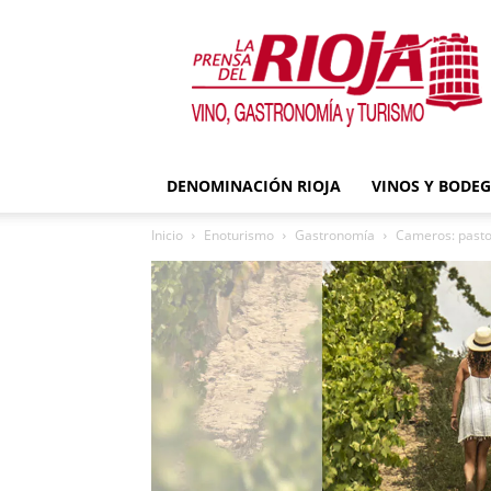
La
Prensa
del
Rioja
DENOMINACIÓN RIOJA
VINOS Y BODE
Inicio
Enoturismo
Gastronomía
Cameros: pastor