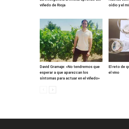
viñedo de Rioja
oídio y el mi
David Gramaje: «No tendremos que
El reto de q
esperar a que aparezcan los
el vino
síntomas para actuar en el viñedo»