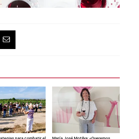
ategias para combatir el
María José Motilva: «Queremos