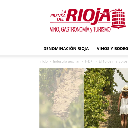
La
Prensa
del
Rioja
DENOMINACIÓN RIOJA
VINOS Y BODE
Inicio
Industria auxiliar
I+D+i
El 10 de marzo se 