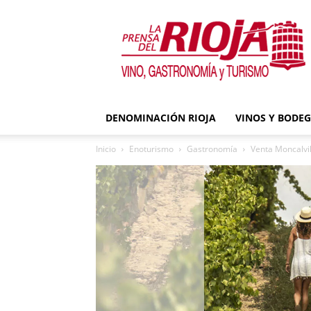
La
Prensa
del
Rioja
DENOMINACIÓN RIOJA
VINOS Y BODE
Inicio
Enoturismo
Gastronomía
Venta Moncalvil