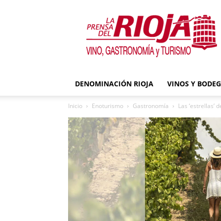
La
Prensa
del
Rioja
DENOMINACIÓN RIOJA
VINOS Y BODE
Inicio
Enoturismo
Gastronomía
Las ‘estrellas’ 