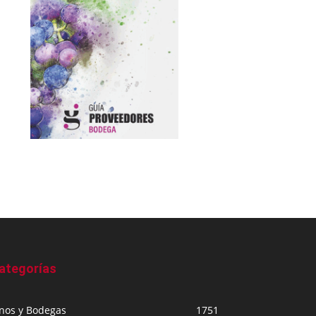
ategorías
inos y Bodegas
1751