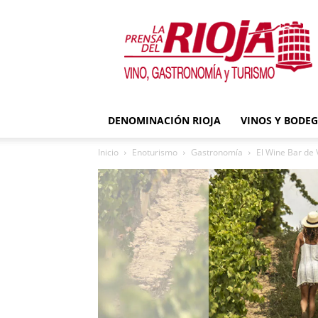
La
Prensa
del
Rioja
DENOMINACIÓN RIOJA
VINOS Y BODE
Inicio
Enoturismo
Gastronomía
El Wine Bar de 