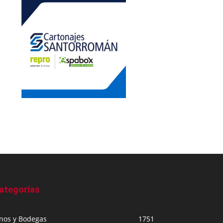
ategorías
inos y Bodegas
1751