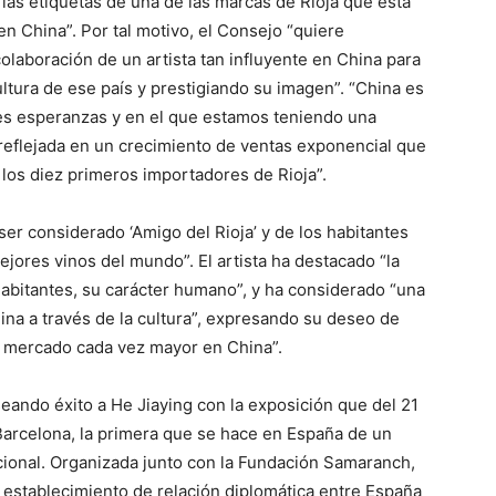
n las etiquetas de una de las marcas de Rioja que está
n China”. Por tal motivo, el Consejo “quiere
laboración de un artista tan influyente en China para
ultura de ese país y prestigiando su imagen”. “China es
s esperanzas y en el que estamos teniendo una
reflejada en un crecimiento de ventas exponencial que
los diez primeros importadores de Rioja”.
ser considerado ‘Amigo del Rioja’ y de los habitantes
ejores vinos del mundo”. El artista ha destacado “la
 habitantes, su carácter humano”, y ha considerado “una
ina a través de la cultura”, expresando su deseo de
e mercado cada vez mayor en China”.
eando éxito a He Jiaying con la exposición que del 21
Barcelona, la primera que se hace en España de un
icional. Organizada junto con la Fundación Samaranch,
 establecimiento de relación diplomática entre España