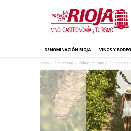
La
Prensa
del
Rioja
DENOMINACIÓN RIOJA
VINOS Y BODE
Inicio
Enoturismo
Cultura del vino
El pintor chin