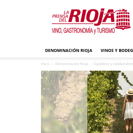
La
Prensa
del
Rioja
DENOMINACIÓN RIOJA
VINOS Y BODE
Inicio
Denominación Rioja
Equilibrio y calidad de