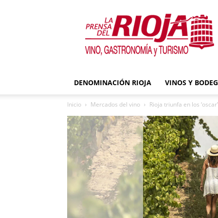
La
Prensa
del
Rioja
DENOMINACIÓN RIOJA
VINOS Y BODE
Inicio
Mercados del vino
Rioja triunfa en los ‘osc