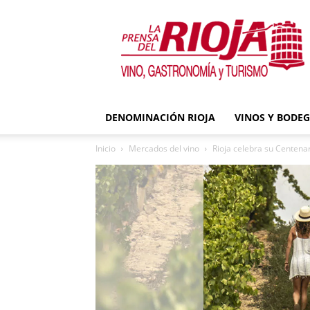
La
Prensa
del
Rioja
DENOMINACIÓN RIOJA
VINOS Y BODE
Inicio
Mercados del vino
Rioja celebra su Centena