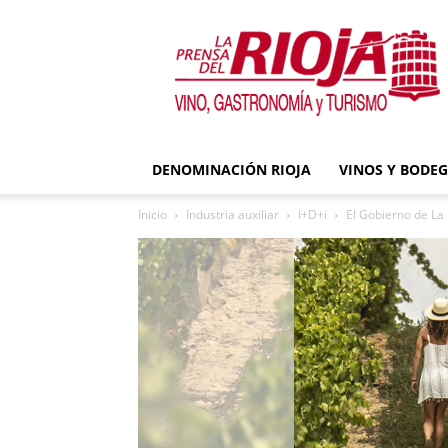
La
Prensa
del
Rioja
DENOMINACIÓN RIOJA
VINOS Y BODE
Inicio
Industria auxiliar
I+D+i
El Gobierno de La