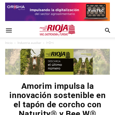
Inicio
Industria auxiliar
I+D+i
Amorim impulsa la
innovación sostenible en
el tapón de corcho con
Naturity® y Bee W®