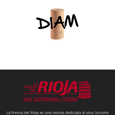
La Prensa del Rioja es una revista dedicada al vino, turismo