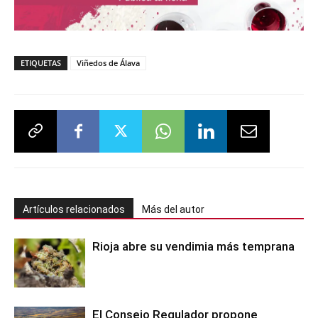
ETIQUETAS
Viñedos de Álava
Artículos relacionados
Más del autor
Rioja abre su vendimia más temprana
El Consejo Regulador propone