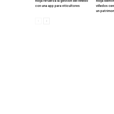
Rioja refuerza la gestión del viñedo
Rioja identi
con una app para viticultores
viñedos cen
un patrimon