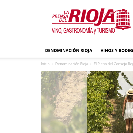
La
Prensa
del
Rioja
DENOMINACIÓN RIOJA
VINOS Y BODE
Inicio
Denominación Rioja
El Pleno del Consejo R