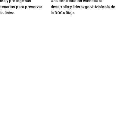
fica y protege sus
Una contribución esencial al
tenarios para preservar
desarrollo y liderazgo vitivinícola de
io único
la DOCa Rioja