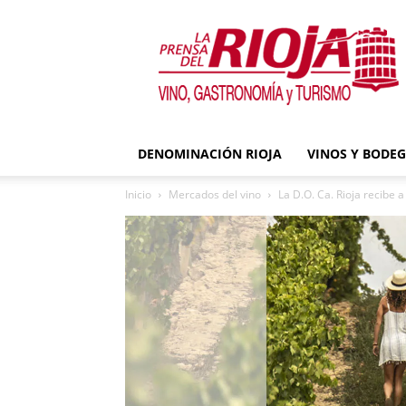
La
Prensa
del
Rioja
DENOMINACIÓN RIOJA
VINOS Y BODE
Inicio
Mercados del vino
La D.O. Ca. Rioja recibe a