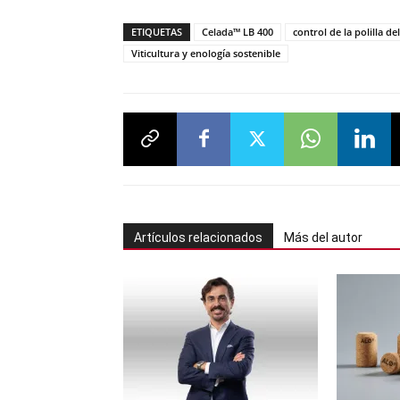
ETIQUETAS
Celada™ LB 400
control de la polilla de
Viticultura y enología sostenible
Artículos relacionados
Más del autor