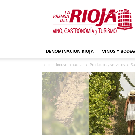
La
Prensa
del
Rioja
DENOMINACIÓN RIOJA
VINOS Y BODE
Inicio
Industria auxiliar
Productos y servicios
Su