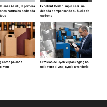
 lanza ALØ®, la primera
Excellent Cork cumple casi una
pones naturales dedicada
década compensando su huella de
 NoLo
carbono
ng como palanca
Gráficos de Oyón: el packaging no
el vino
sólo viste el vino, ayuda a venderlo