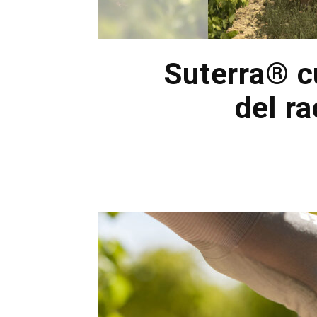
Suterra® cu
del r