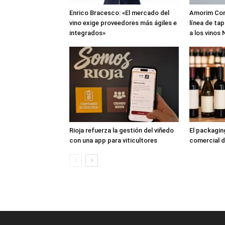
Enrico Bracesco: «El mercado del
Amorim Cork
vino exige proveedores más ágiles e
línea de ta
integrados»
a los vinos
Rioja refuerza la gestión del viñedo
El packagi
con una app para viticultores
comercial d