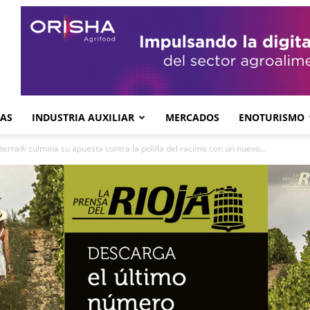
GAS
INDUSTRIA AUXILIAR
MERCADOS
ENOTURISMO
terra® culmina su apuesta contra la polilla del racimo con un nuevo...