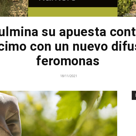
lmina su apuesta contr
acimo con un nuevo difu
feromonas
18/11/2021