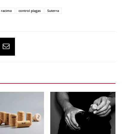
l racimo
control plagas
Suterra