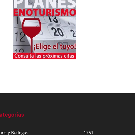
ategorías
inos y Bodegas
1751