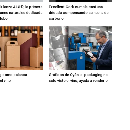
 lanza ALØ®, la primera
Excellent Cork cumple casi una
pones naturales dedicada
década compensando su huella de
 NoLo
carbono
ng como palanca
Gráficos de Oyón: el packaging no
el vino
sólo viste el vino, ayuda a venderlo