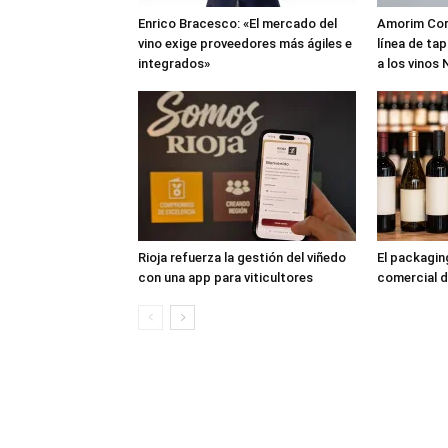
Enrico Bracesco: «El mercado del
Amorim Cork
vino exige proveedores más ágiles e
línea de ta
integrados»
a los vinos
Rioja refuerza la gestión del viñedo
El packagi
con una app para viticultores
comercial d