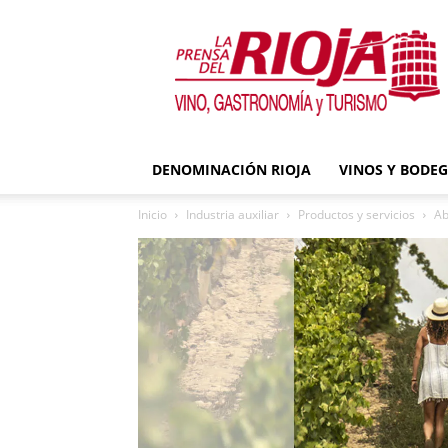
La
Prensa
del
Rioja
DENOMINACIÓN RIOJA
VINOS Y BODE
Inicio
Industria auxiliar
Productos y servicios
Ab