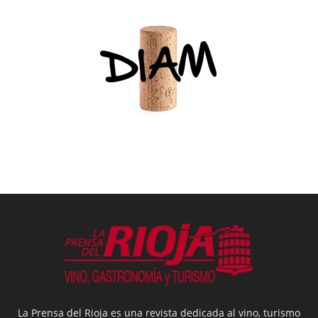
La Prensa del Rioja es una revista dedicada al vino, turismo