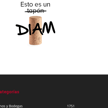
ategorías
inos y Bodegas
1751