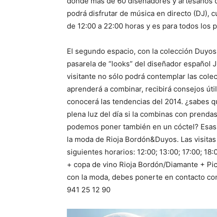
donde más de 60 diseñadores y artesanos d
podrá disfrutar de música en directo (DJ), c
de 12:00 a 22:00 horas y es para todos los p
El segundo espacio, con la colección Duyos 
pasarela de “looks” del diseñador español J
visitante no sólo podrá contemplar las cole
aprenderá a combinar, recibirá consejos út
conocerá las tendencias del 2014. ¿sabes q
plena luz del día si la combinas con prenda
podemos poner también en un cóctel? Esas y
la moda de Rioja Bordón&Duyos. Las visitas 
siguientes horarios: 12:00; 13:00; 17:00; 18:0
+ copa de vino Rioja Bordón/Diamante + Pic
con la moda, debes ponerte en contacto con
941 25 12 90