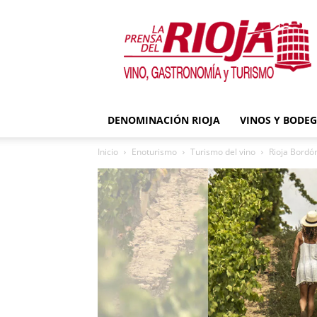
La
Prensa
del
Rioja
DENOMINACIÓN RIOJA
VINOS Y BODE
Inicio
Enoturismo
Turismo del vino
Rioja Bordó