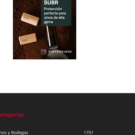
ategorías
inos y Bodegas
1751