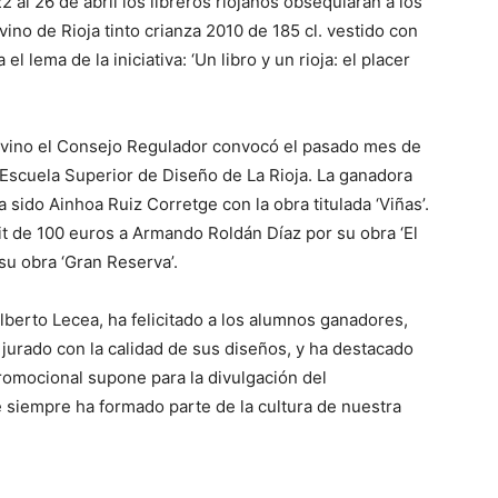
al 26 de abril los libreros riojanos obsequiarán a los
ino de Rioja tinto crianza 2010 de 185 cl. vestido con
 lema de la iniciativa: ‘Un libro y un rioja: el placer
de vino el Consejo Regulador convocó el pasado mes de
Escuela Superior de Diseño de La Rioja. La ganadora
sido Ainhoa Ruiz Corretge con la obra titulada ‘Viñas’.
it de 100 euros a Armando Roldán Díaz por su obra ‘El
su obra ‘Gran Reserva’.
lberto Lecea, ha felicitado a los alumnos ganadores,
jurado con la calidad de sus diseños, y ha destacado
 promocional supone para la divulgación del
siempre ha formado parte de la cultura de nuestra