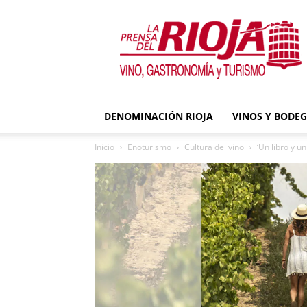
La
Prensa
del
Rioja
DENOMINACIÓN RIOJA
VINOS Y BODE
Inicio
Enoturismo
Cultura del vino
‘Un libro y un