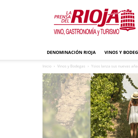
La
Prensa
del
Rioja
DENOMINACIÓN RIOJA
VINOS Y BODE
Inicio
Vinos y Bodegas
Ysios lanza sus nuevas añ