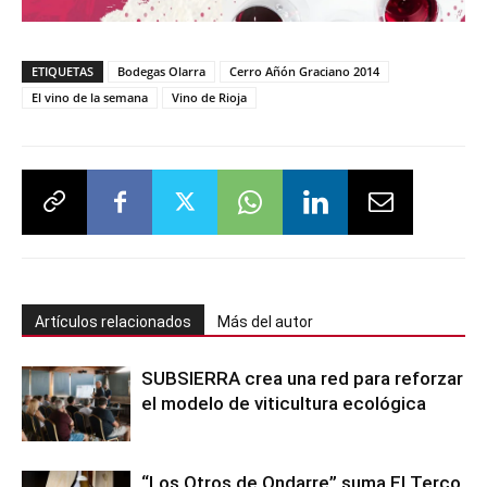
ETIQUETAS
Bodegas Olarra
Cerro Añón Graciano 2014
El vino de la semana
Vino de Rioja
Artículos relacionados
Más del autor
SUBSIERRA crea una red para reforzar
el modelo de viticultura ecológica
“Los Otros de Ondarre” suma El Terco,