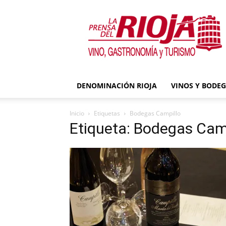
La
Prensa
del
Rioja
DENOMINACIÓN RIOJA
VINOS Y BODE
Inicio
Etiquetas
Bodegas Campillo
Etiqueta: Bodegas Cam