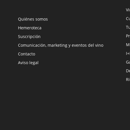
V
Cu
Quiénes somos
Tu
Hemeroteca
Pr
Suscripción
M
Comunicación, marketing y eventos del vino
I+
Contacto
G
Aviso legal
D
R