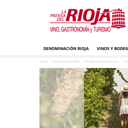
La
Prensa
del
Rioja
DENOMINACIÓN RIOJA
VINOS Y BODE
Inicio
Industria auxiliar
Productos y servicios
Se