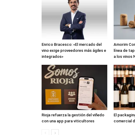
Enrico Bracesco: «El mercado del
Amorim Cork
vino exige proveedores más ágiles e
línea de ta
integrados»
a los vinos
Rioja refuerza la gestión del viñedo
El packagi
con una app para viticultores
comercial d