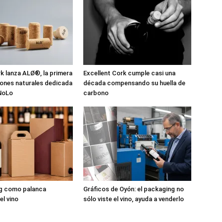
 lanza ALØ®, la primera
Excellent Cork cumple casi una
pones naturales dedicada
década compensando su huella de
 NoLo
carbono
ng como palanca
Gráficos de Oyón: el packaging no
el vino
sólo viste el vino, ayuda a venderlo