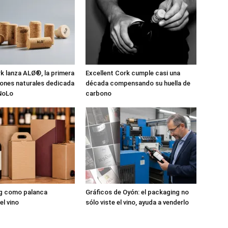
 lanza ALØ®, la primera
Excellent Cork cumple casi una
pones naturales dedicada
década compensando su huella de
 NoLo
carbono
ng como palanca
Gráficos de Oyón: el packaging no
el vino
sólo viste el vino, ayuda a venderlo