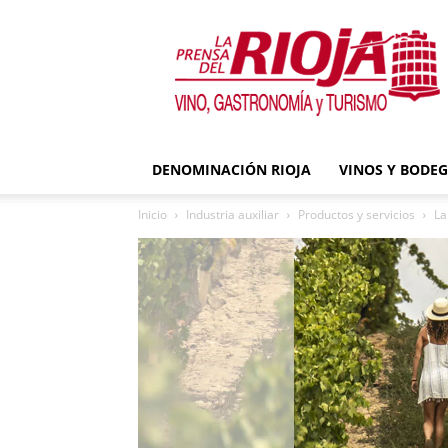
La
Prensa
del
Rioja
DENOMINACIÓN RIOJA
VINOS Y BODE
Inicio
Industria auxiliar
Productos y servicios
La