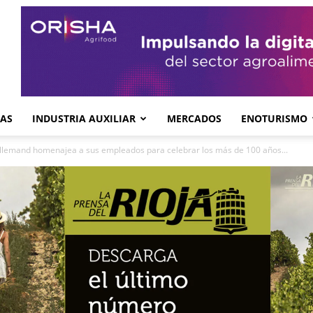
GAS
INDUSTRIA AUXILIAR
MERCADOS
ENOTURISMO
llemand homenajea a sus empleados para celebrar los más de 100 años...