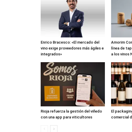
Enrico Bracesco: «El mercado del
Amorim Cork
vino exige proveedores más ágiles e
línea de ta
integrados»
a los vinos
Rioja refuerza la gestión del viñedo
El packagi
con una app para viticultores
comercial d