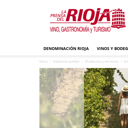
La
Prensa
del
Rioja
DENOMINACIÓN RIOJA
VINOS Y BODE
Inicio
Industria auxiliar
Productos y servicios
En