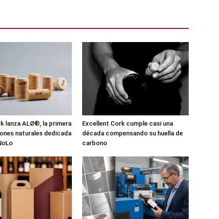
 lanza ALØ®, la primera
Excellent Cork cumple casi una
pones naturales dedicada
década compensando su huella de
 NoLo
carbono