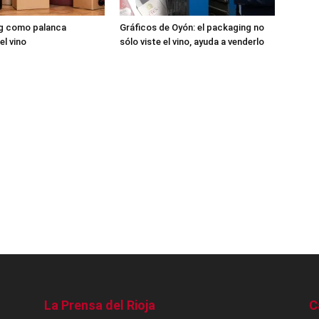
ng como palanca
Gráficos de Oyón: el packaging no
el vino
sólo viste el vino, ayuda a venderlo
La Prensa del Rioja
C