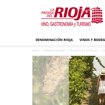
La
Prensa
del
Rioja
DENOMINACIÓN RIOJA
VINOS Y BODE
Inicio
Industria auxiliar
Productos y servicios
Co