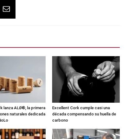
 lanza ALØ®, la primera
Excellent Cork cumple casi una
pones naturales dedicada
década compensando su huella de
 NoLo
carbono