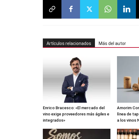
Artículos relacionados
Más del autor
Enrico Bracesco: «El mercado del
Amorim Cork
vino exige proveedores más ágiles e
línea de ta
integrados»
a los vinos