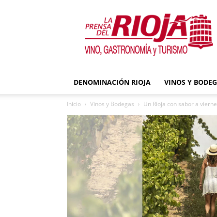
La
Prensa
del
Rioja
DENOMINACIÓN RIOJA
VINOS Y BODE
Inicio
Vinos y Bodegas
Un Rioja con sabor a vierne