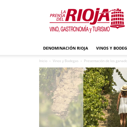
La
Prensa
del
Rioja
DENOMINACIÓN RIOJA
VINOS Y BODE
Inicio
Vinos y Bodegas
Presentación de los ganador