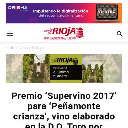
Inicio
Vinos y Bodegas
Premio ‘Supervino 2017’
para ‘Peñamonte
crianza’, vino elaborado
en la D.O. Toro por