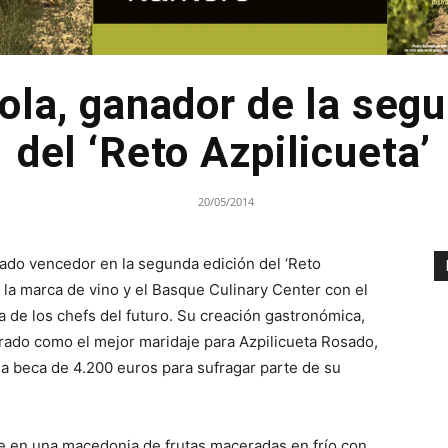
ola, ganador de la seg
del ‘Reto Azpilicueta’
20/05/2014
ltado vencedor en la segunda edición del ‘Reto
 la marca de vino y el Basque Culinary Center con el
 de los chefs del futuro. Su creación gastronómica,
jurado como el mejor maridaje para Azpilicueta Rosado,
na beca de 4.200 euros para sufragar parte de su
te en una macedonia de frutas maceradas en frío con