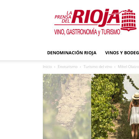
La
Prensa
del
Rioja
DENOMINACIÓN RIOJA
VINOS Y BODE
Inicio
Enoturismo
Turismo del vino
Mikel Olaizo