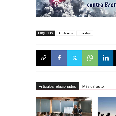
ETIQUETAS
Azpilicueta
maridaje
Artículos relacionados
Más del autor