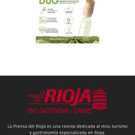
La Prensa del Rioja es una revista dedicada al vino, turismo
y gastronomía especializada en Rioja.