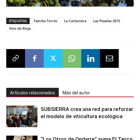
ETIQUETAS
Familia Torres
La Carbonera
Las Pisadas 2015
Vino de Rioja
Artículos relacionados
Más del autor
SUBSIERRA crea una red para reforzar
el modelo de viticultura ecológica
“Los Otros de Ondarre” suma El Terco,