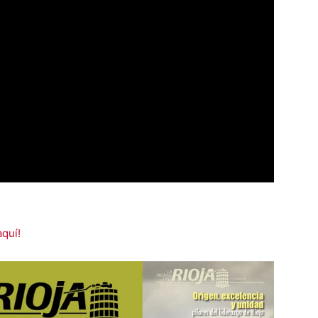
aquí!