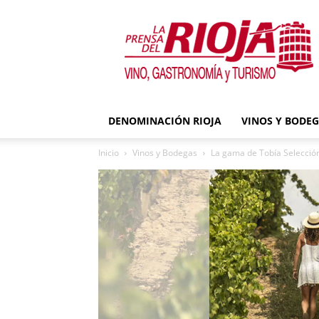
La
Prensa
del
Rioja
DENOMINACIÓN RIOJA
VINOS Y BODE
Inicio
Vinos y Bodegas
La gama de Tobía Selección