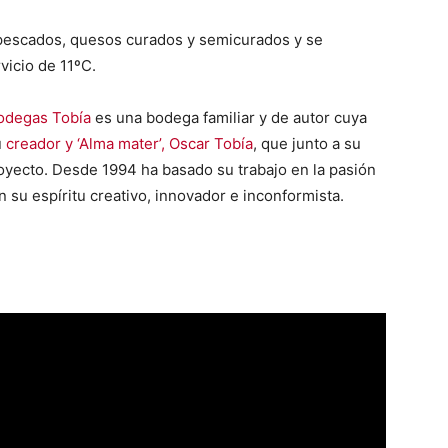
e pescados, quesos curados y semicurados y se
vicio de 11ºC.
odegas Tobía
es una bodega familiar y de autor cuya
u
creador y ‘Alma mater’, Oscar Tobía
, que junto a su
oyecto. Desde 1994 ha basado su trabajo en la pasión
 su espíritu creativo, innovador e inconformista.