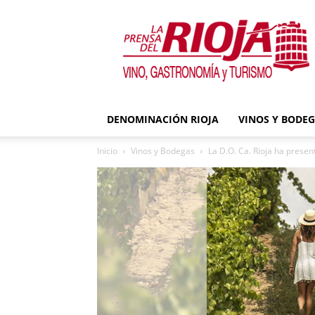
La
Prensa
del
Rioja
DENOMINACIÓN RIOJA
VINOS Y BODE
Inicio
Vinos y Bodegas
La D.O. Ca. Rioja ha presen