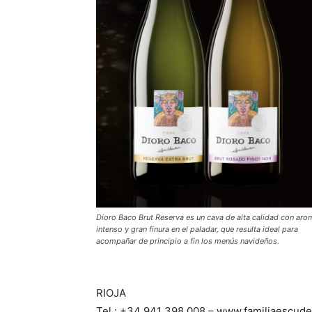
Dioro Baco Brut Reserva es un cava de alta calidad con aro
intenso y gran finura en el paladar, que resulta ideal para
acompañar de principio a fin los menús navideños.
RIOJA
Tel.: +34 941 398 008 – www.familiaescud