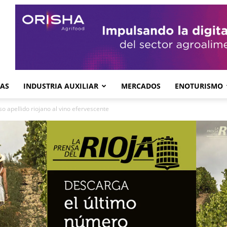
GAS
INDUSTRIA AUXILIAR
MERCADOS
ENOTURISMO
so apellido riojano al vino efervescente