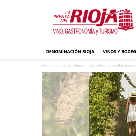
La
Prensa
del
Rioja
DENOMINACIÓN RIOJA
VINOS Y BODE
Inicio
Vinos y Bodegas
Escudero, la familia que pu