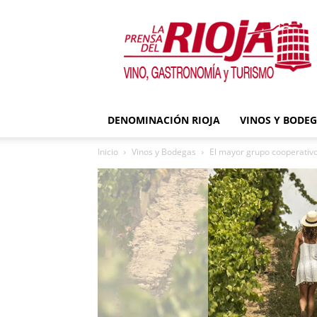
La
Prensa
del
Rioja
DENOMINACIÓN RIOJA
VINOS Y BODE
Inicio
Vinos y Bodegas
El mayor grupo cooperativo 