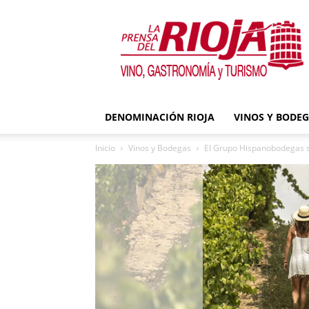
La
Prensa
del
Rioja
DENOMINACIÓN RIOJA
VINOS Y BODE
Inicio
Vinos y Bodegas
El Grupo Hispanobodegas se