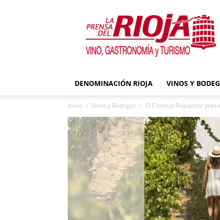
La
Prensa
del
Rioja
DENOMINACIÓN RIOJA
VINOS Y BODE
Inicio
Vinos y Bodegas
El Consejo Regulador presen