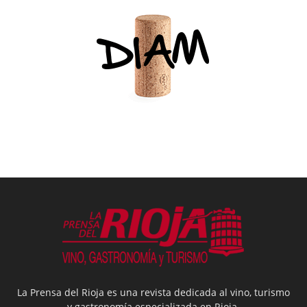
La Prensa del Rioja es una revista dedicada al vino, turismo
y gastronomía especializada en Rioja.