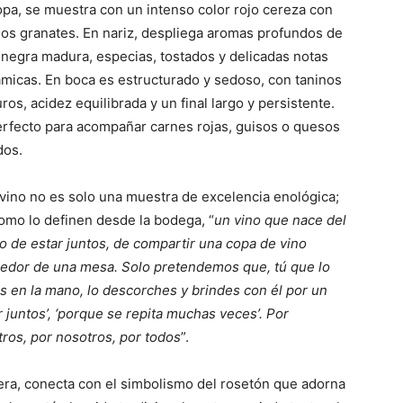
opa, se muestra con un intenso color rojo cereza con
jos granates. En nariz, despliega aromas profundos de
 negra madura, especias, tostados y delicadas notas
ámicas. En boca es estructurado y sedoso, con taninos
os, acidez equilibrada y un final largo y persistente.
erfecto para acompañar carnes rojas, guisos o quesos
dos.
 vino no es solo una muestra de excelencia enológica;
como lo definen desde la bodega, “
un vino que nace del
o de estar juntos, de compartir una copa de vino
dedor de una mesa. Solo pretendemos que, tú que lo
s en la mano, lo descorches y brindes con él por un
r juntos’, ‘porque se repita muchas veces’. Por
ros, por nosotros, por todos
”.
skera, conecta con el simbolismo del rosetón que adorna