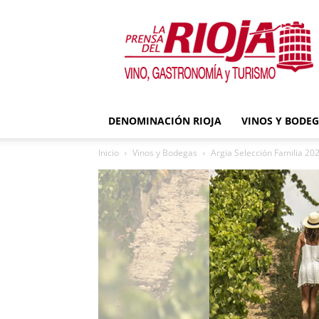
La
Prensa
del
Rioja
DENOMINACIÓN RIOJA
VINOS Y BODE
Inicio
Vinos y Bodegas
Argia Selección Familia 2020