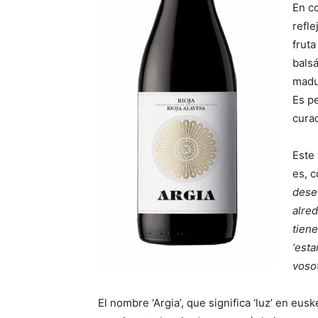
En c
refle
fruta
bals
madur
E
s p
cura
Este
es, 
dese
alre
tiene
‘esta
vosot
El nombre ‘Argia’, que significa ‘luz’ en eu