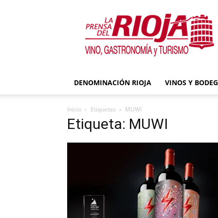
La
Prensa
del
Rioja
DENOMINACIÓN RIOJA
VINOS Y BODE
Inicio
Etiquetas
MUWI
Etiqueta: MUWI