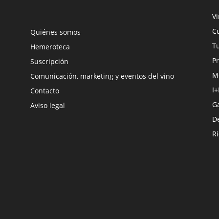
V
Cu
Quiénes somos
Tu
Hemeroteca
Pr
Suscripción
M
Comunicación, marketing y eventos del vino
I+
Contacto
G
Aviso legal
D
R