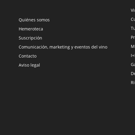
V
Cu
Quiénes somos
Tu
Hemeroteca
Pr
Suscripción
M
Comunicación, marketing y eventos del vino
I+
Contacto
G
Aviso legal
D
R