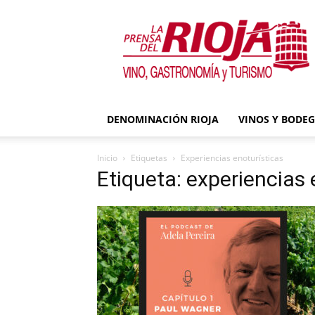
La
Prensa
del
Rioja
DENOMINACIÓN RIOJA
VINOS Y BODE
Inicio
Etiquetas
Experiencias enoturísticas
Etiqueta: experiencias 