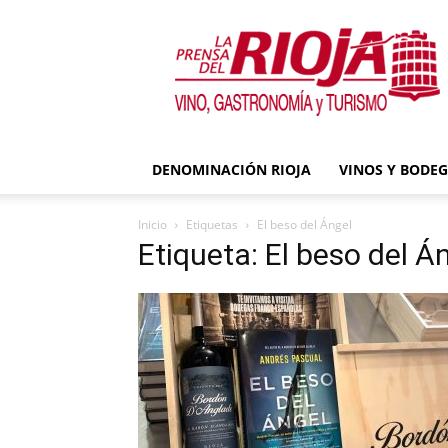
La
Prensa
del
Rioja
DENOMINACIÓN RIOJA
VINOS Y BODE
Inicio
Etiquetas
El beso del Ángel
Etiqueta: El beso del Á