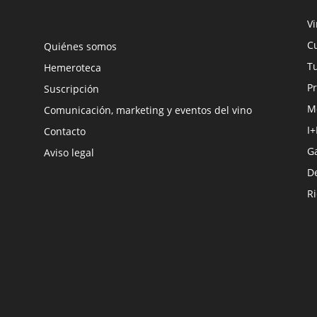
V
Cu
Quiénes somos
Tu
Hemeroteca
Pr
Suscripción
M
Comunicación, marketing y eventos del vino
I+
Contacto
G
Aviso legal
D
R