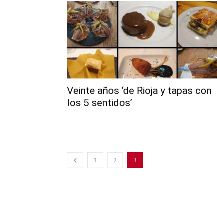
Veinte años ‘de Rioja y tapas con
los 5 sentidos’
1
2
3