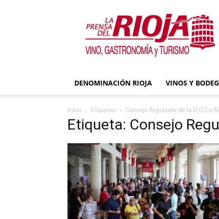
La
Prensa
del
Rioja
DENOMINACIÓN RIOJA
VINOS Y BODE
Inicio
Etiquetas
Consejo Regulador de la D.O.Ca Ri
Etiqueta: Consejo Regul