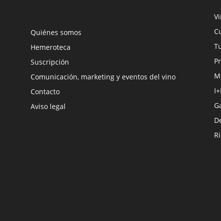
V
Cu
Quiénes somos
Tu
Hemeroteca
Pr
Suscripción
M
Comunicación, marketing y eventos del vino
I+
Contacto
G
Aviso legal
D
R