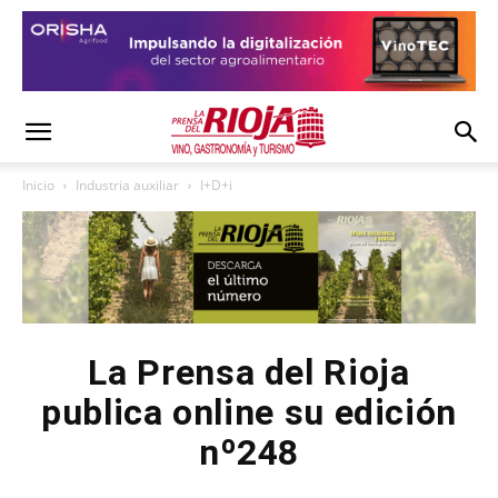
Inicio
Industria auxiliar
I+D+i
La Prensa del Rioja
publica online su edición
nº248