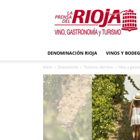
La
Prensa
del
Rioja
DENOMINACIÓN RIOJA
VINOS Y BODE
Inicio
Enoturismo
Turismo del vino
Vino y gastr