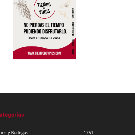
ategorías
inos y Bodegas
1751