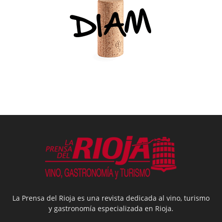
La Prensa del Rioja es una revista dedicada al vino, turismo
y gastronomía especializada en Rioja.