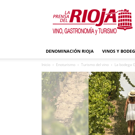
La
Prensa
del
Rioja
DENOMINACIÓN RIOJA
VINOS Y BODE
Inicio
Enoturismo
Turismo del vino
La bodega G