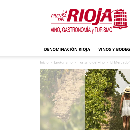
La
Prensa
del
Rioja
DENOMINACIÓN RIOJA
VINOS Y BODE
Inicio
Enoturismo
Turismo del vino
El Mercado 