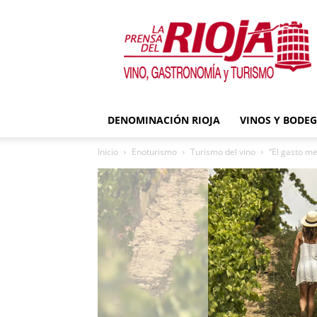
La
Prensa
del
Rioja
DENOMINACIÓN RIOJA
VINOS Y BODE
Inicio
Enoturismo
Turismo del vino
“El gasto me